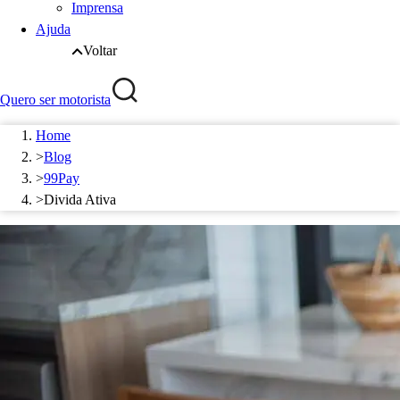
Imprensa
Ajuda
Voltar
Quero ser motorista
Home
>
Blog
>
99Pay
>
Divida Ativa