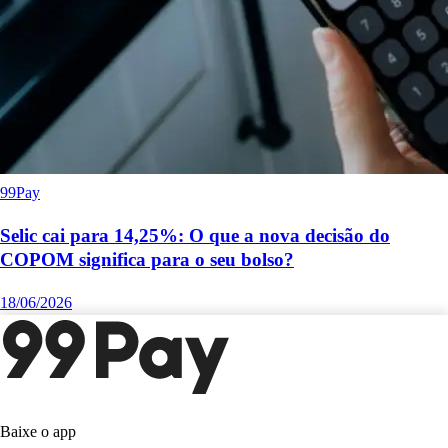
99Pay
Selic cai para 14,25%: O que a nova decisão do
COPOM significa para o seu bolso?
18/06/2026
Baixe o app