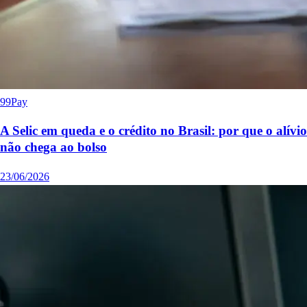
99Pay
A Selic em queda e o crédito no Brasil: por que o alívio
não chega ao bolso
23/06/2026