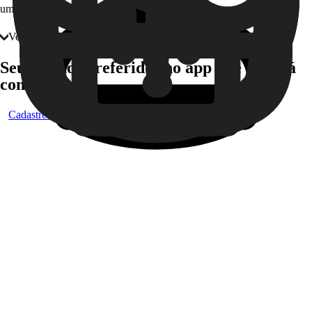
um CNPJ antes.
Ver mais
Seus pratos preferidos no app que você já
conhece
Cadastre seu restaurante