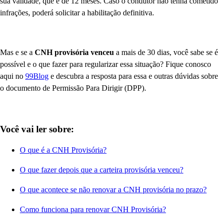
sua validade, que é de 12 meses. Caso o condutor não tenha cometido
infrações, poderá solicitar a habilitação definitiva.
Mas e se a
CNH provisória venceu
a mais de 30 dias, você sabe se é
possível e o que fazer para regularizar essa situação? Fique conosco
aqui no
99Blog
e descubra a resposta para essa e outras dúvidas sobre
o documento de Permissão Para Dirigir (DPP).
Você vai ler sobre:
O que é a CNH Provisória?
O que fazer depois que a carteira provisória venceu?
O que acontece se não renovar a CNH provisória no prazo?
Como funciona para renovar CNH Provisória?