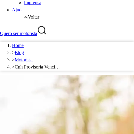
Imprensa
Ajuda
Voltar
Quero ser motorista
Home
>
Blog
>
Motorista
>
Cnh Provisoria Venci…