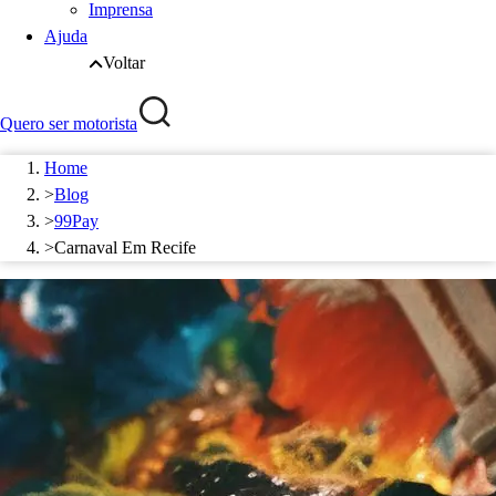
Imprensa
Ajuda
Voltar
Quero ser motorista
Home
>
Blog
>
99Pay
>
Carnaval Em Recife