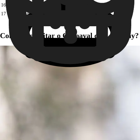
16 de fevereiro
Amantes de Glória
14h
17 de fevereiro
Quero Ver Quem Vai
16h
Como aproveitar o Carnaval com a 99Pay?