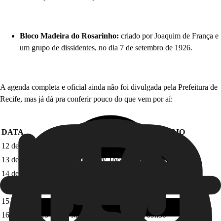
Bloco Madeira do Rosarinho:
criado por Joaquim de França e
um grupo de dissidentes, no dia 7 de setembro de 1926.
A agenda completa e oficial ainda não foi divulgada pela Prefeitura de
Recife, mas já dá pra conferir pouco do que vem por aí:
DATA
BLOCO
HORÁRIO
12 de fevereiro
Shortinho Torano
20h
13 de fevereiro
Nem Sempre Lily Toca Flauta
16h
14 de fevereiro
Galo da Madrugada
05h
14 de fevereiro
Pinto do Galo da Madrugada
06h45
15 de fevereiro
Cariri Olindense
04h
16 de fevereiro
Bloco MexicoPeru
09h30