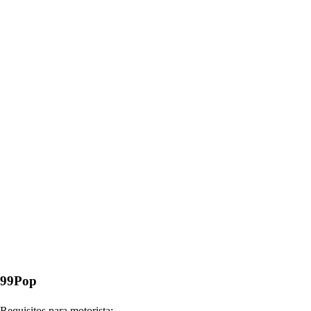
99Pop
Requisitos para motorista: