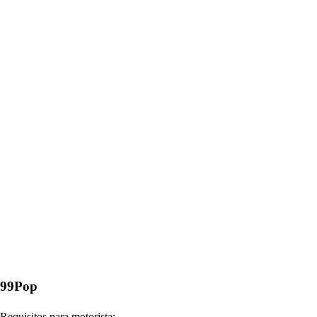
99Pop
Requisitos para motorista: