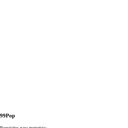
99Pop
Requisitos para motorista: