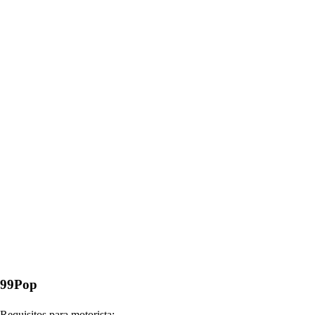
99Pop
Requisitos para motorista: