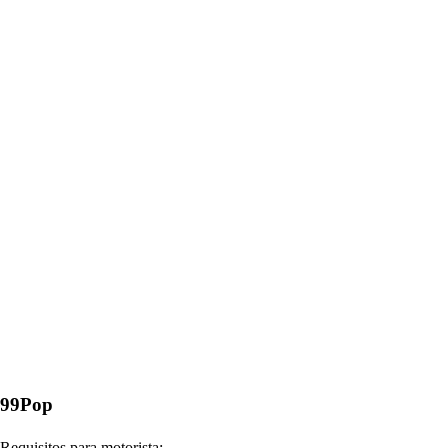
99Pop
Requisitos para motorista: