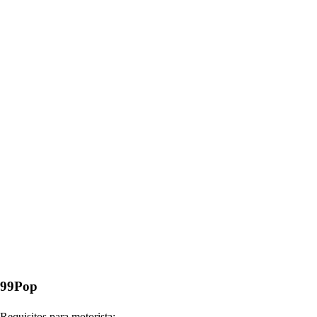
99Pop
Requisitos para motorista: