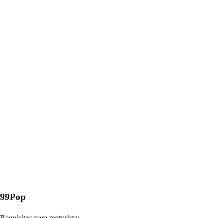
99Pop
Requisitos para motorista: