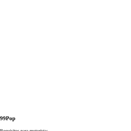
99Pop
Requisitos para motorista: