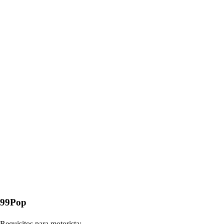
99Pop
Requisitos para motorista: