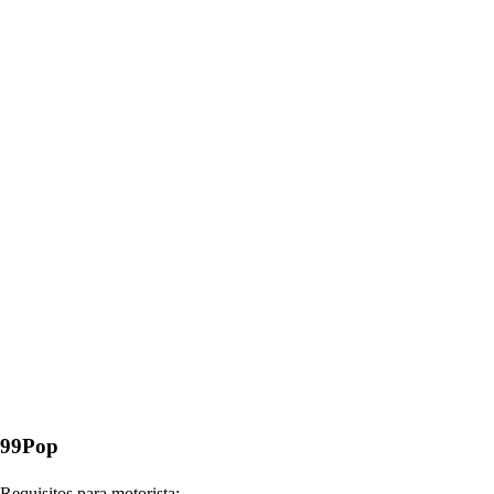
99Pop
Requisitos para motorista: