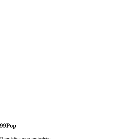
99Pop
Requisitos para motorista: