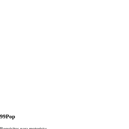
99Pop
Requisitos para motorista: