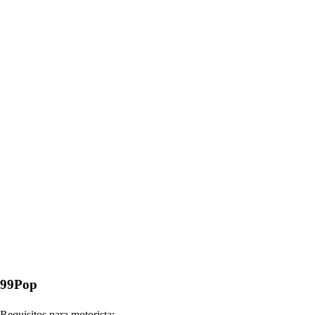
99Pop
Requisitos para motorista: