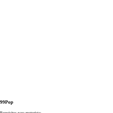
99Pop
Requisitos para motorista: