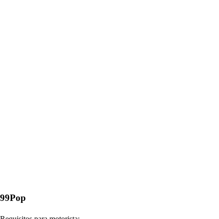
99Pop
Requisitos para motorista: