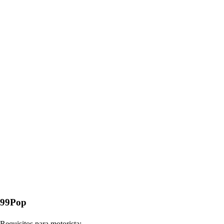
99Pop
Requisitos para motorista: