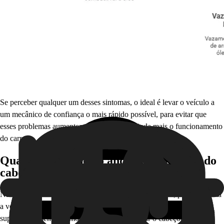
Se perceber qualquer um desses sintomas, o ideal é levar o veículo a
um mecânico de confiança o mais rápido possível, para evitar que
esses problemas aumentem e prejudiquem ainda mais o funcionamento
do carro.
Quanto tempo posso andar com a junta do
cabeçote queimada?
Não
pode andar com a junta do cabeçote queimada
, pois isso afeta
a vedação, que leva a vazamento do líquido de arrefecimento e
superaquecimento do motor, que pode deformar o cabeçote, travar o