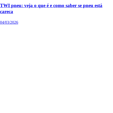
TWI pneu: veja o que é e como saber se pneu está
careca
04/03/2026