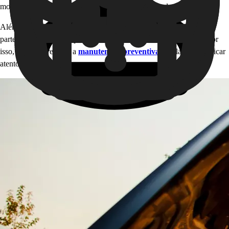
motor e tornar o reparo muito mais caro e complicado.
Além disso, o problema pode ficar ainda mais grave e afetar outras
partes do motor, como pistões, cilindros, válvulas e transmissão. Por
isso, é preciso realizar a
manutenção preventiva
regularmente e ficar
atento aos sintomas.