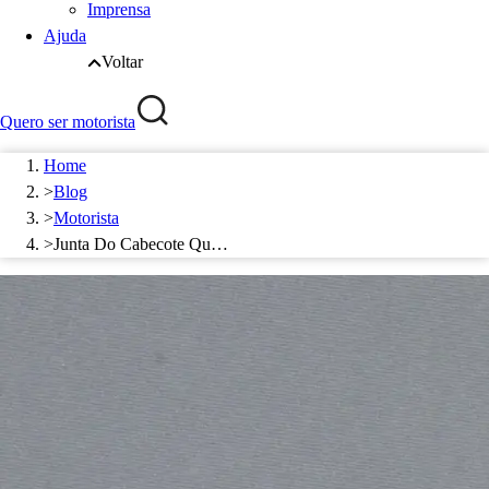
Imprensa
Ajuda
Voltar
Quero ser motorista
Home
>
Blog
>
Motorista
>
Junta Do Cabecote Qu…