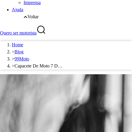
Imprensa
Ajuda
Voltar
Quero ser motorista
Home
>
Blog
>
99Moto
>
Capacete De Moto 7 D…