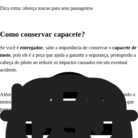
Dica extra: ofereça toucas para seus passageiros
Como conservar capacete?
Se você é
entregador
, sabe a importância de conservar o
capacete de
moto
, pois ele é a peça que ajuda a garantir a segurança, protegendo a
cabeça do piloto ao reduzir os impactos causados em um eventual
acidente.
Além disso, as viseiras do capacete ajudam no dia a dia, protegendo o
motociclista contra a poeira, chuva e até insetos e outros resíduos que
possam entrar e afetar a visão do piloto na hora em que estiver na
estrada.