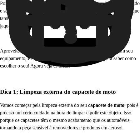
Por isso é tão importante manter o capacete higienizado, bem guardado
e sempre em bom estado de conservação, assim como outras peças que
também ajudam na segurança do entregador, como luvas, botas e
jaquetas corta-vento.
Aproveite que vai aprender sobre os cuidados que deve ter com seu
equipamento, e confira os
tipos de capacete de moto
para saber como
escolher o seu! Agora veja as dicas:
Dica 1: Limpeza externa do capacete de moto
Vamos começar pela limpeza externa do seu
capacete de moto
, pois é
preciso um certo cuidado na hora de limpar e polir este objeto. Isso
porque os capacetes têm o mesmo acabamento que os automóveis,
tornando a peça sensível à removedores e produtos em aerosol.