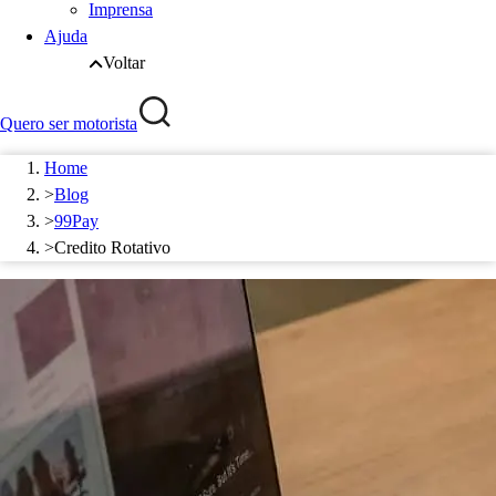
Imprensa
Ajuda
Voltar
Quero ser motorista
Home
>
Blog
>
99Pay
>
Credito Rotativo