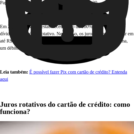
Pagamento mínimo: R$627,30 + R$90 = R$717,30
Em 2024, o Governo estabeleceu o teto de 100% sobre o valor da
dívida para o crédito rotativo. Neste caso, os juros podem acumular em
até R$600, conforme o exemplo criado anteriormente. Dessa forma,
um débito de R$600 pode chegar a R$1.200.
Leia também:
É possível fazer Pix com cartão de crédito? Entenda
aqui
Juros rotativos do cartão de crédito: como
funciona?